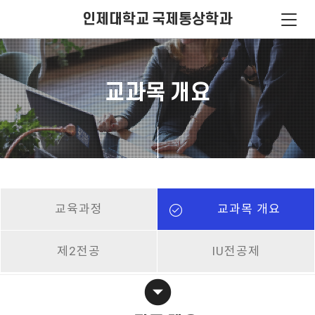
인제대학교 국제통상학과
교과목 개요
교육과정
교과목 개요
제2전공
IU전공제
arrow_drop_down_circle