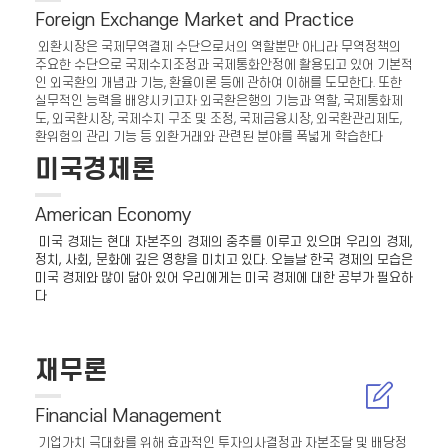
Foreign Exchange Market and Practice
외환시장은 국제무역결제 수단으로서의 역할뿐만 아니라 무역정책의
주요한 수단으로 국제수지조정과 국제통화안정에 활용되고 있어 기본적
인 외국환의 개념과 기능, 환율이론 등에 관하여 이해를 도모한다. 또한
실무적인 능력을 배양시키고자 외국환은행의 기능과 역할, 국제통화제
도, 외국환시장, 국제수지 구조 및 조정, 국제금융시장, 외국환관리제도,
환위험의 관리 기능 등 외환거래와 관련된 분야를 폭넓게 학습한다
미국경제론
American Economy
미국 경제는 현대 자본주의 경제의 중추를 이루고 있으며 우리의 경제,
정치, 사회, 문화에 깊은 영향을 미치고 있다. 오늘날 한국 경제의 모습은
미국 경제와 많이 닮아 있어 우리에게는 미국 경제에 대한 공부가 필요하
다
재무론
Financial Management
기업가치 극대화를 위해 효과적인 투자의사결정과 자본조달 및 배당정